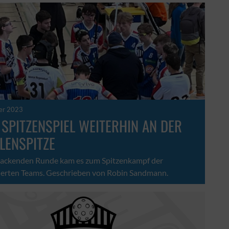
er 2023
SPITZENSPIEL WEITERHIN AN DER
LENSPITZE
 packenden Runde kam es zum Spitzenkampf der
zierten Teams. Geschrieben von Robin Sandmann.