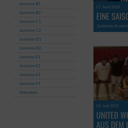
Junioren B1
27. April 2026
Junioren B2
EINE SAI
Junioren C1
Junioren A werd
Junioren C2
Junioren D1
Junioren D2
Junioren E1
Junioren E2
Junioren E3
Junioren F1
Veteranen
26. Juni 2025
UNITED W
AUS DEM 