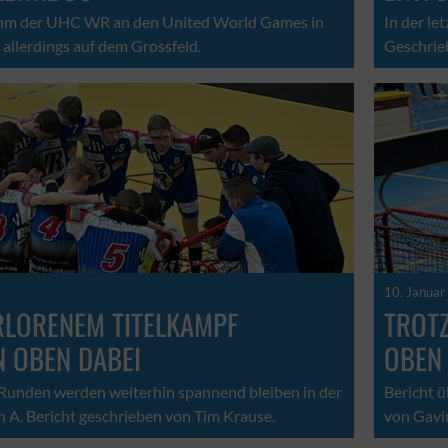
hm der UHC WR an den United World Games in
In der le
– allerdings auf dem Grossfeld.
Geschrieb
10. Januar
RLORENEM TITELKAMPF
TROTZ
N OBEN DABEI
OBEN 
i Runden werden weiterhin spannend bleiben in der
Bericht ü
 A. Bericht geschrieben von Tim Krause.
von Gavin