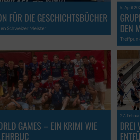
5. April 20
SON FÜR DIE GESCHICHTSBÜCHER
GRUPP
DEN M
en Schweizer Meister
Treffpun
27. Februa
ORLD GAMES – EIN KRIMI WIE
DREI 
LEHRBUC
ENTF