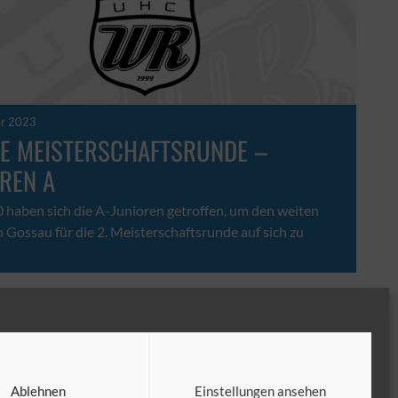
er 2023
TE MEISTERSCHAFTSRUNDE –
REN A
 haben sich die A-Junioren getroffen, um den weiten
Gossau für die 2. Meisterschaftsrunde auf sich zu
7
►
Ablehnen
Einstellungen ansehen