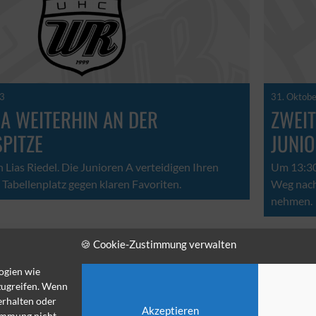
23
31. Oktob
 A WEITERHIN AN DER
ZWEI
PITZE
JUNIO
Lias Riedel. Die Junioren A verteidigen Ihren
Um 13:30
Tabellenplatz gegen klaren Favoriten.
Weg nach 
nehmen.
🍪 Cookie-Zustimmung verwalten
1
2
3
4
5
6
ogien wie
zugreifen. Wenn
erhalten oder
Akzeptieren
timmung nicht