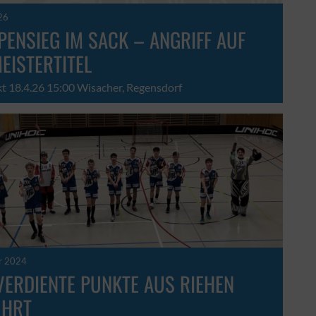
26
ENSIEG IM SACK – ANGRIFF AUF
EISTERTITEL
kt 18.4.26 15:00 Wisacher, Regensdorf
r 2024
VERDIENTE PUNKTE AUS RIEHEN
ÜHRT