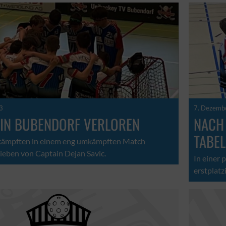
3
7. Dezemb
 IN BUBENDORF VERLOREN
NACH 
TABEL
 kämpften in einem eng umkämpften Match
rieben von Captain Dejan Savic.
In einer
erstplat