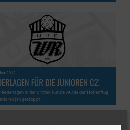
ber 2012
DERLAGEN FÜR DIE JUNIOREN C2!
 Niederlagen in der dritten Runde wurde der Höhenflug
nioren jäh gestoppt!