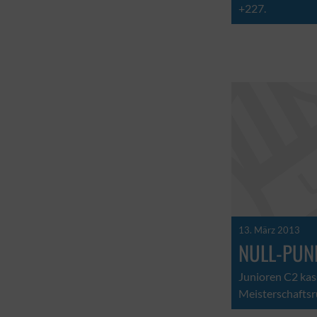
+227.
13. März 2013
NULL-PUN
Junioren C2 kas
Meisterschaftsr