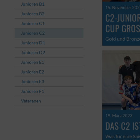
Junioren B1
15. November 20
Junioren B2
C2-JUNIO
Junioren C1
CUP GROS
Junioren C2
Gold und Bronze
Junioren D1
Junioren D2
Junioren E1
Junioren E2
Junioren E3
Junioren F1
Veteranen
19. März 2023
DAS C2 IS
Was für eine Sai