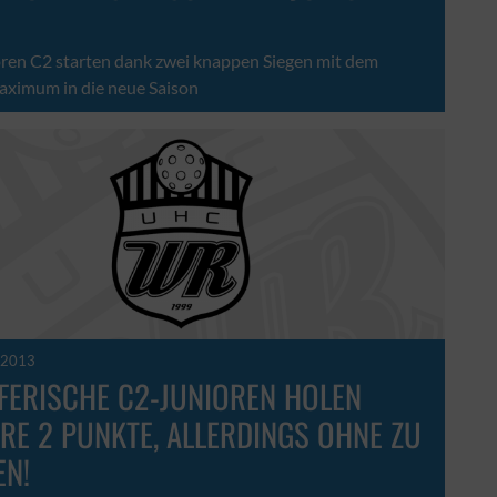
oren C2 starten dank zwei knappen Siegen mit dem
ximum in die neue Saison
 2013
FERISCHE C2-JUNIOREN HOLEN
RE 2 PUNKTE, ALLERDINGS OHNE ZU
EN!