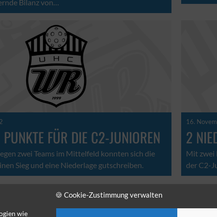
ernde Bilanz von…
2
16. Novem
 PUNKTE FÜR DIE C2-JUNIOREN
2 NIE
gegen zwei Teams im Mittelfeld konnten sich die
Mit zwei
inen Sieg und eine Niederlage gutschreiben.
der C2-Ju
🍪 Cookie-Zustimmung verwalten
1
2
►
ogien wie