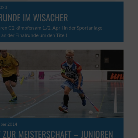
2023
LRUNDE IM WISACHER
ren C2 kämpfen am 1./2. April in der Sportanlage
an der Finalrunde um den Titel!
mber 2014
 ZUR MEISTERSCHAFT – JUNIOREN