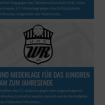
orfait-Sieg gegen das Tabellenschlusslicht UHC Uster
ne knappe 3:7-Niederlage gegen das Drittplatzierte
Unihockey. Gegenüber der Heimrunde…
UND NIEDERLAGE FÜR DAS JUNIOREN
EAM ZUM JAHRESENDE
ämpften die C2-Junioren gegen den ungeschlagenen
nihockey Limmattal wacker, danach wurde die Aufgabe
mp Dübendorf mit einem…