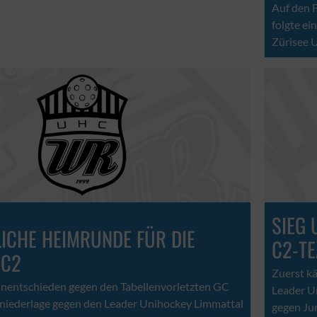
Auf den F
folgte ei
Zürisee 
SIEG 
ICHE HEIMRUNDE FÜR DIE
C2-T
 C2
Zuerst k
 Unentschieden gegen den Tabellenvorletzten GC
Leader U
niederlage gegen den Leader Unihockey Limmattal
gegen Ju