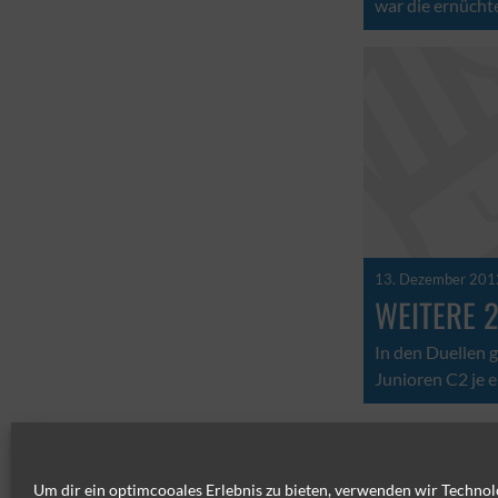
war die ernücht
13. Dezember 201
WEITERE 2
In den Duellen 
Junioren C2 je e
Um dir ein optimcooales Erlebnis zu bieten, verwenden wir Technol