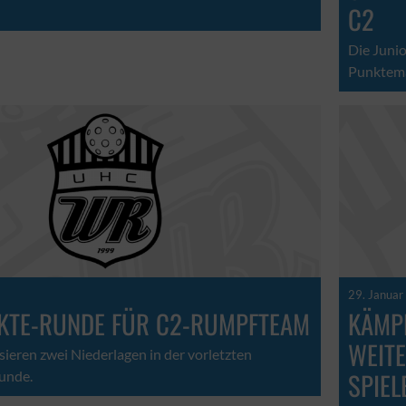
C2
Die Juni
Punktema
29. Januar
KTE-RUNDE FÜR C2-RUMPFTEAM
KÄMP
WEITE
sieren zwei Niederlagen in der vorletzten
SPIEL
unde.