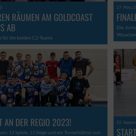
23
27. März 
REN RÄUMEN AM GOLDCOAST
FINA
S AB
Die Junio
Wisacher 
 für die beiden C2-Teams
T AN DER REGIO 2023!
22. Septe
START
son: 13 Spiele, 13 Siege und ein Torverhältnis von