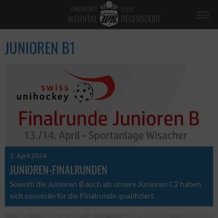
UNIHOCKEY
CLUB
WEHNTAL
REGENSDORF
JUNIOREN B1
2. April 2024
JUNIOREN-FINALRUNDEN
Sowohl die Junioren B auch als unsere Junioren C2 haben
sich souverän für die Finalrunde qualifiziert.