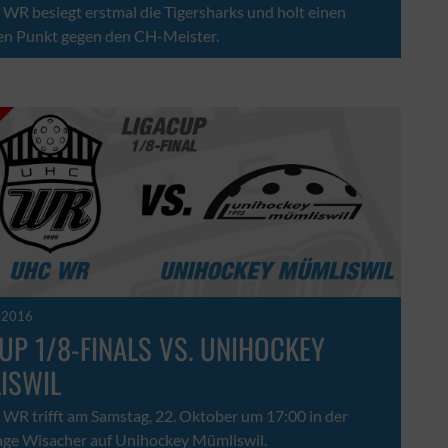
WR besiegt erstmal die Tigersharks und holt einen
hen Punkt gegen den CH-Meister.
r 2016
UP 1/8-FINALS VS. UNIHOCKEY
ISWIL
WR trifft am Samstag, 22. Oktober um 17:00 in der
age Wisacher auf Unihockey Mümliswil.