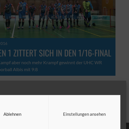
2016
N 1 ZITTERT SICH IN DEN 1/16-FINAL
 Kampf aber noch mehr Krampf gewinnt der UHC WR
orball Albis mit 9:8
12
13
14
15
16
►
Ablehnen
Einstellungen ansehen