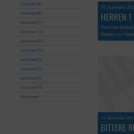
Junioren B1
18. September 20
Junioren B2
HERREN 1
Junioren C1
Nach der ersten
Junioren C2
Rücken zur Wand
Junioren D1
Junioren D2
Junioren E1
Junioren E2
Junioren E3
Junioren F1
Veteranen
15. November 20
BITTERE R