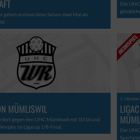
AFT
Der UHC 
glücklic
r gehen erstmal diese Saison zwei Mal als
ld.
3. Oktobe
ON MÜMLISWIL
LIGAC
MÜML
liert gegen den UHC Mümliswil mit 10:14 und
 Vorjahr im Ligacup 1/8-Final.
Der UHC 
Sportanl