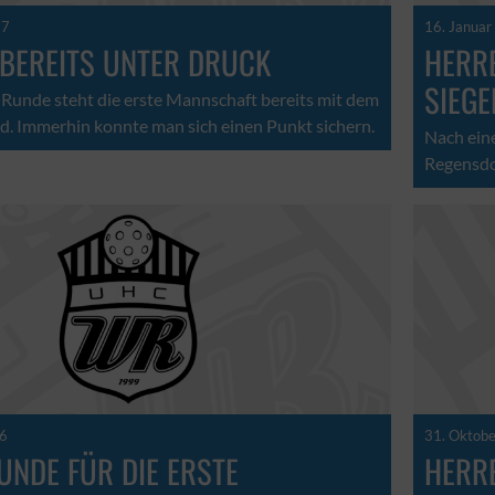
17
16. Januar
 BEREITS UNTER DRUCK
HERRE
SIEG
 Runde steht die erste Mannschaft bereits mit dem
. Immerhin konnte man sich einen Punkt sichern.
Nach eine
Regensdor
16
31. Oktob
UNDE FÜR DIE ERSTE
HERR