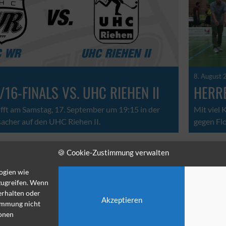
8. August 
/16-FINALS VS. UHC RIEHEN II
HERRE
ft am Samstag, 17. September um 19:15 in der
Mit viel
acher auf den UHC Riehen II.
gegen Flo
🍪 Cookie-Zustimmung verwalten
◄
1
2
3
4
5
6
7
8
9
10
11
ogien wie
zugreifen. Wenn
erhalten oder
Akzeptieren
timmung nicht
ionen