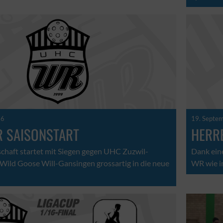
16
19. Septe
R SAISONSTART
HERRE
chaft startet mit Siegen gegen UHC Zuzwil-
Dank ein
ld Goose Will-Gansingen grossartig in die neue
WR wie im