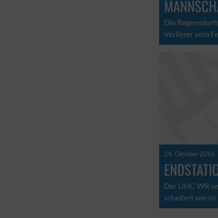
MANNSCH
Die Regensdorfe
Verlierer vom Fe
24. Oktober 2016
ENDSTATI
Der UHC WR ver
scheitert wie im