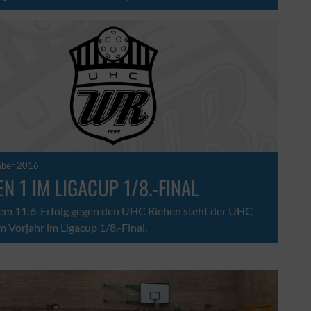
mber 2016
N 1 IM LIGACUP 1/8.-FINAL
em 11:6-Erfolg gegen den UHC Riehen steht der UHC
 Vorjahr im Ligacup 1/8.-Final.