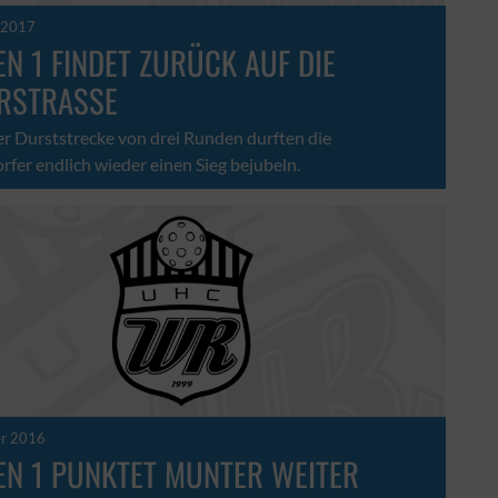
 2017
N 1 FINDET ZURÜCK AUF DIE
ERSTRASSE
r Durststrecke von drei Runden durften die
fer endlich wieder einen Sieg bejubeln.
er 2016
EN 1 PUNKTET MUNTER WEITER