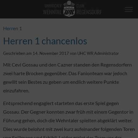
UNIHOCKEY
CLUB
WEHNTAL
REGENSDORF
Herren 1
Herren 1 chancenlos
Geschrieben am 14. November 2017 von UHC WR Administrator
Mit Cevi Gossau und den Cazner standen den Regensdorfern
zwei harte Brocken gegenüber. Das Fanionteam war jedoch
gewillt sein Bestes zu geben um endlich weitere Punkte
einzufahren.
Entsprechend engagiert starteten das erste Spiel gegen
Gossau. Der Gegner konnten zwar früh mit einem Gegentor in
Führung gehen, doch die Wehntaler spielten abgeklärt weiter.
Dies wurde belohnt mit zwei kurz aufeinander folgenden Toren
von Spillmann und Schibli. Leider geriet das Team vor der