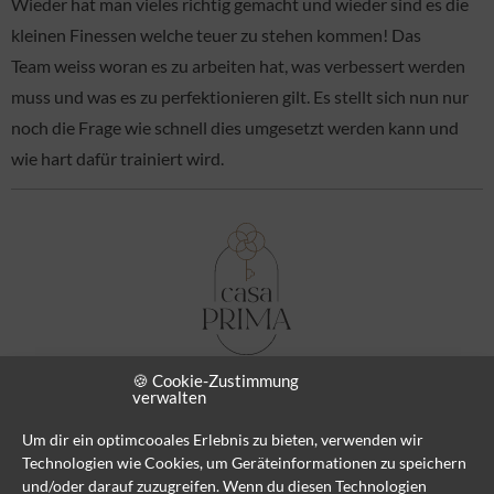
Wieder hat man vieles richtig gemacht und wieder sind es die
kleinen Finessen welche teuer zu stehen kommen! Das
Team weiss woran es zu arbeiten hat, was verbessert werden
muss und was es zu perfektionieren gilt. Es stellt sich nun nur
noch die Frage wie schnell dies umgesetzt werden kann und
wie hart dafür trainiert wird.
🍪 Cookie-Zustimmung
verwalten
Um dir ein optimcooales Erlebnis zu bieten, verwenden wir
Technologien wie Cookies, um Geräteinformationen zu speichern
und/oder darauf zuzugreifen. Wenn du diesen Technologien