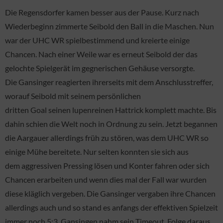
Die Regensdorfer kamen besser aus der Pause. Kurz nach
Wiederbeginn zimmerte Seibold den Ball in die Maschen. Nun
war der UHC WR spielbestimmend und kreierte einige
Chancen. Nach einer Weile war es erneut Seibold der das
gelochte Spielgerät im gegnerischen Gehäuse versorgte.
Die Gansinger reagierten ihrerseits mit dem Anschlusstreffer,
worauf Seibold mit seinem persönlichen
dritten Goal seinen lupenreinen Hattrick komplett machte. Bis
dahin schien die Welt noch in Ordnung zu sein. Jetzt begannen
die Aargauer allerdings früh zu stören, was dem UHC WR so
einige Mühe bereitete. Nur selten konnten sie sich aus
dem aggressiven Pressing lösen und Konter fahren oder sich
Chancen erarbeiten und wenn dies mal der Fall war wurden
diese kläglich vergeben. Die Gansinger vergaben ihre Chancen
allerdings auch und so stand es anfangs der effektiven Spielzeit
immer noch 5:3. Gansingen nahm sein Timeout. Folge daraus