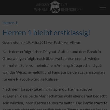
UNIHOCKEY
CLUB
WEHNTAL
REGENSDORF
Herren 1
Herren 1 bleibt erstklassig!
Geschrieben am 19. März 2018 von Fabian von Allmen
Nach dem erfolgreichen Playout-Auftakt und dem Break in
Grosswangen folgte nach über zwei Jahren endlich wieder
einmal ein Spiel vor heimischem Anhang. Entsprechend gut
war das Wisacher gefüllt und Fans aus beiden Lagern sorgten
für eine Playout-würdige Kulisse.
Nach dem Torspektakel im Hinspiel durfte man davon
ausgehen, dass beide Mannschaften wohl eher darauf bedacht
sein würden, ihren Kasten sauber zu halten. Die Partie startete
dann auch nicht mit sonderlich hohem Tempo, nachdem jedoch