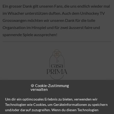
Ein grosser Dank gilt unseren Fans, die uns endlich wieder mal
im Wisacher unterstützen duften. Auch dem Unihockey TV
Grosswangen möchten wir unseren Dank für die tolle
Organisation im Hinspiel und für zwei äusserst faire und
spannende Spiele aussprechen!
🍪 Cookie-Zustimmung
verwalten
Um dir ein optimcooales Erlebnis zu bieten, verwenden wir
Technologien wie Cookies, um Geräteinformationen zu speichern
und/oder darauf zuzugreifen. Wenn du diesen Technologien