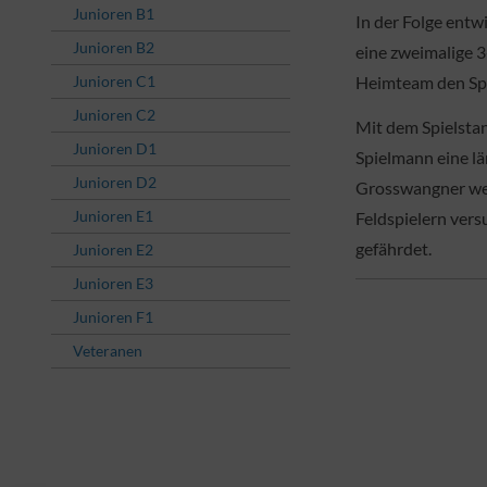
Junioren B1
In der Folge entw
Junioren B2
eine zweimalige 3
Junioren C1
Heimteam den Spi
Junioren C2
Mit dem Spielsta
Junioren D1
Spielmann eine lä
Junioren D2
Grosswangner weni
Junioren E1
Feldspielern vers
gefährdet.
Junioren E2
Junioren E3
Junioren F1
Veteranen