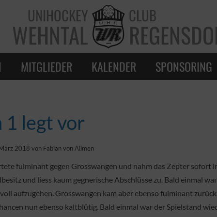
UNIHOCKEY
CLUB
WEHNTAL
REGENSDO
N
MITGLIEDER
KALENDER
SPONSORING
 1 legt vor
März 2018 von Fabian von Allmen
ete fulminant gegen Grosswangen und nahm das Zepter sofort in
lbesitz und liess kaum gegnerische Abschlüsse zu. Bald einmal wa
voll aufzugehen. Grosswangen kam aber ebenso fulminant zurück,
ancen nun ebenso kaltblütig. Bald einmal war der Spielstand wiede