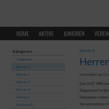
HOME
AKTIVE
JUNIOREN
VEREI
Herren 1
Kategorien
Herren
Allgemein
Herren 1
Herren 2
Geschrieben am 12. 
Herren 3
Der UHC WR start
Herren 4
Regensdorf in Bal
Gameplan schien 
Herren 5
die vermehrten Ch
Junioren A